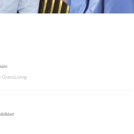
pain
n GransLiving
ibilidad