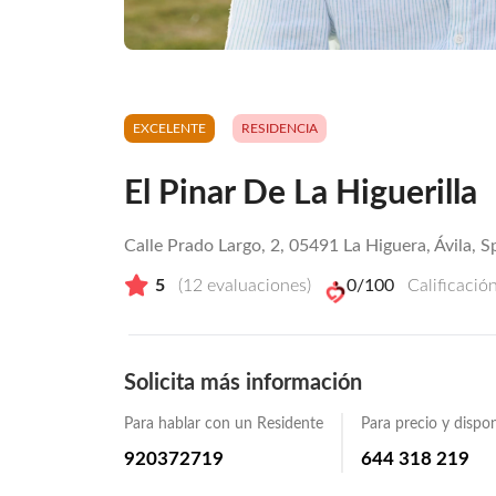
EXCELENTE
RESIDENCIA
El Pinar De La Higuerilla
Calle Prado Largo, 2, 05491 La Higuera, Ávila, S
5
(
12
evaluaciones)
0
/100
Calificació
Solicita más información
Para hablar con un Residente
Para precio y dispon
920372719
644 318 219