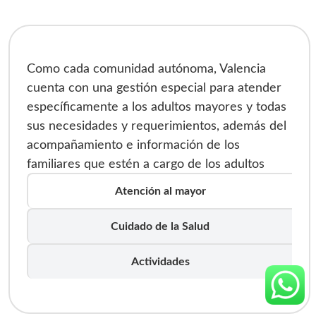
Como cada comunidad autónoma, Valencia
cuenta con una gestión especial para atender
específicamente a los adultos mayores y todas
sus necesidades y requerimientos, además del
acompañamiento e información de los
familiares que estén a cargo de los adultos
mayores o dependientes. Valencia busca la
Atención al mayor
integración del adulto mayor y ofrecerle
calidad de vida tanto a los ancianos como a sus
Cuidado de la Salud
familiares, todo para que favorezca su
permanencia e integración en la sociedad.
Actividades