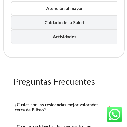
Bilbao ofrece un servicio social llamando a
Atención al mayor
través del 010 o a través del buzón Tu
Ayuntamiento te escucha. El número de
Cuidado de la Salud
contacto directo es el 944 20 48 00.
Actividades
Preguntas Frecuentes
¿Cuales son las residencias mejor valoradas
cerca de Bilbao?
¿Cuantas residencias de mayores hay en