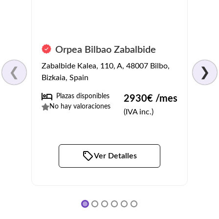
Orpea Bilbao Zabalbide
Resi
Zabalbide Kalea, 110, A, 48007 Bilbo,
Barri
❮
❯
Bizkaia, Spain
Santim
Plazas disponibles
No
2930
€ /mes
No hay valoraciones
3.8
(
(IVA inc.)
Ver Detalles