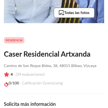
Todas las fotos
RESIDENCIA
Caser Residencial Artxanda
Camino de San Roque Bidea, 38, 48015 Bilbao, Vizcaya
4
(
39
evaluaciones)
0
/100
Calificación GransLiving
Solicita más información