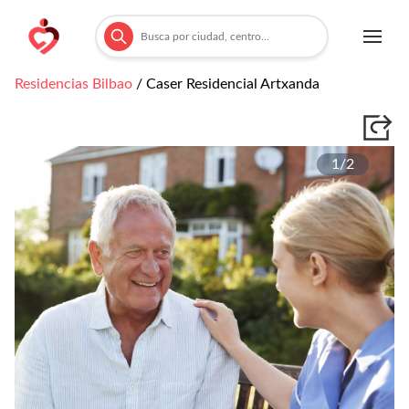
Residencias
Bilbao
/
Caser Residencial Artxanda
1/
2