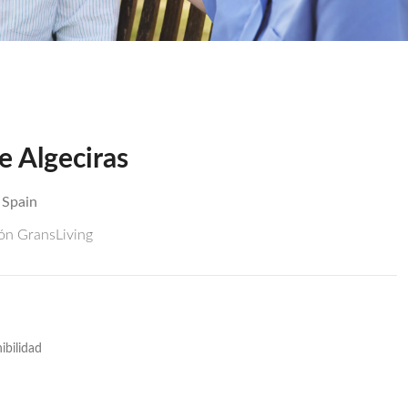
e Algeciras
 Spain
ión GransLiving
ibilidad