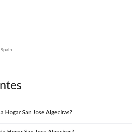
 Spain
ntes
ia Hogar San Jose Algeciras?
cia Hogar San Jose Algeciras?