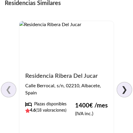
Residencias Similares
Residencia Ribera Del Jucar
Resi
Calle Berrocal, s/n, 02210, Albacete,
Calle 
❮
❯
Spain
Albac
Plazas disponibles
No
1400
€ /mes
4.6
(
18
valoraciones)
4
(
1
(IVA inc.)