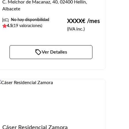
C. Melchor de Macanaz, 40, 02400 Hellín,
Albacete
No hay disponibilidad
XXXX
€ /mes
4.5
(
19
valoraciones)
(IVA inc.)
Ver Detalles
Cáser Residencial Zamora