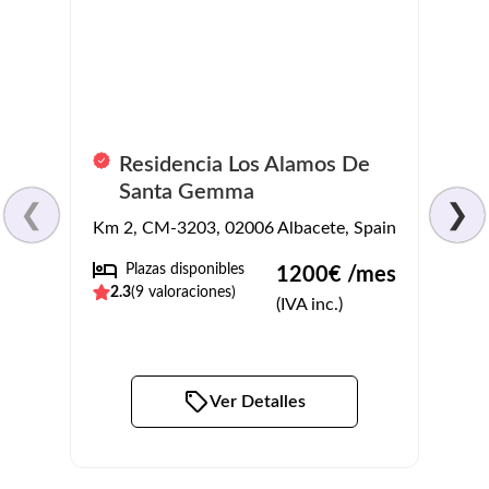
Resi
Residencia Los Alamos De
Balb
Santa Gemma
❮
❯
Calle
Km 2, CM-3203, 02006 Albacete, Spain
Albac
Plazas disponibles
1200
€ /mes
No
2.3
(
9
valoraciones)
(IVA inc.)
4.1
(
Ver Detalles