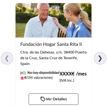
Fundación Hogar Santa Rita Ii
Cent
Ctra. de las Dehesas, s/n, 38400 Puerto
Carr. 
❮
❯
de la Cruz, Santa Cruz de Tenerife,
Sauzal
Spain
No
No hay disponibilidad
XXXX
€ /mes
4.3
(
4
(
194
valoraciones)
(IVA inc.)
Ver Detalles