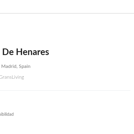
lá De Henares
, Madrid, Spain
 GransLiving
ibilidad