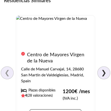
Residencias Similares
Centro de Mayores Virgen
C. R
de la Nueva
Crist
Calle de Manuel Carvajal, 14, 28680
❮
❯
Av. Ju
San Martín de Valdeiglesias, Madrid,
Spain
Spain
No
Plazas disponibles
1200
€ /mes
4.3
(
4
(
28
valoraciones)
(IVA inc.)