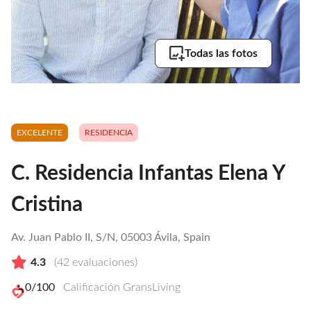
Todas las fotos
EXCELENTE
RESIDENCIA
C. Residencia Infantas Elena Y
Cristina
Av. Juan Pablo II, S/N, 05003 Ávila, Spain
4.3
(
42
evaluaciones)
0
/100
Calificación GransLiving