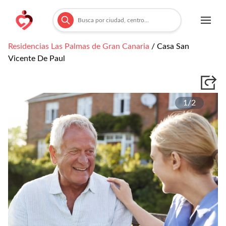
Residencias
Las Palmas de Gran Canaria
/
Casa San
Vicente De Paul
1/
2