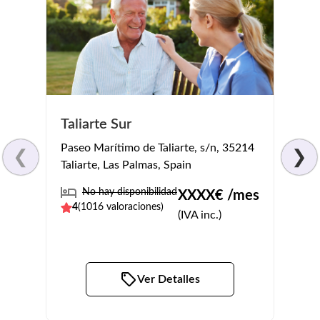
Cent
Taliarte Sur
Fran
Paseo Marítimo de Taliarte, s/n, 35214
❮
❯
Calle
Taliarte, Las Palmas, Spain
35017
No hay disponibilidad
XXXX
€ /mes
No
4
(
1016
valoraciones)
(IVA inc.)
4.3
(
Ver Detalles