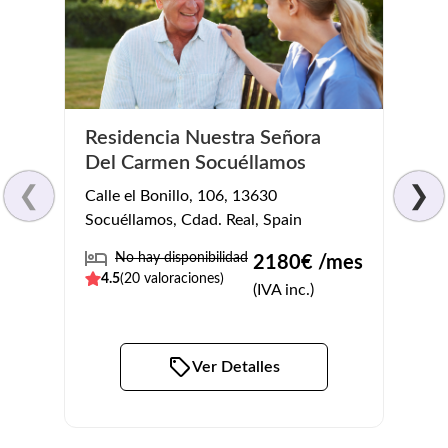
Residencia Nuestra Señora
Cáse
Del Carmen Socuéllamos
Calle 
❮
❯
Calle el Bonillo, 106, 13630
49159
Socuéllamos, Cdad. Real, Spain
No
No hay disponibilidad
2180
€ /mes
4.3
(
4.5
(
20
valoraciones)
(IVA inc.)
Ver Detalles