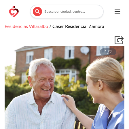
Residencias
Villaralbo
/
Cáser Residencial Zamora
1/
2