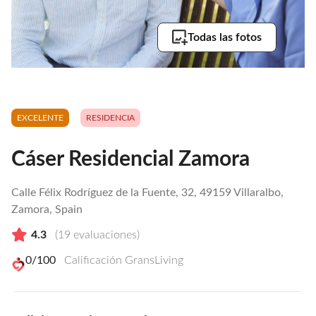
Todas las fotos
EXCELENTE
RESIDENCIA
Cáser Residencial Zamora
Calle Félix Rodríguez de la Fuente, 32, 49159 Villaralbo,
Zamora, Spain
4.3
(
19
evaluaciones)
0
/100
Calificación GransLiving