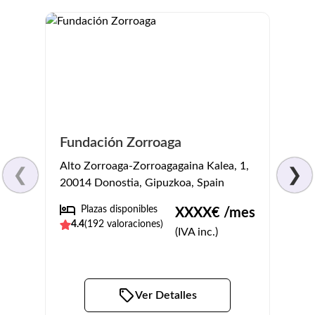
Fundación Zorroaga
Comp
Alto Zorroaga-Zorroagagaina Kalea, 1,
San Jo
❮
❯
20014 Donostia, Gipuzkoa, Spain
Gipuz
Plazas disponibles
No
XXXX
€ /mes
4.4
(
192
valoraciones)
4.4
(
(IVA inc.)
Ver Detalles