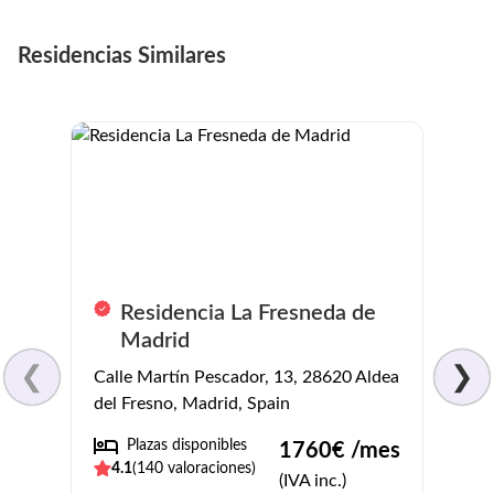
Residencias Similares
Residencia La Fresneda de
O
Madrid
C
❮
❯
Calle Martín Pescador, 13, 28620 Aldea
Camin
del Fresno, Madrid, Spain
de la
Plazas disponibles
Pl
1760
€ /mes
4.1
(
140
valoraciones)
3.5
(
(IVA inc.)