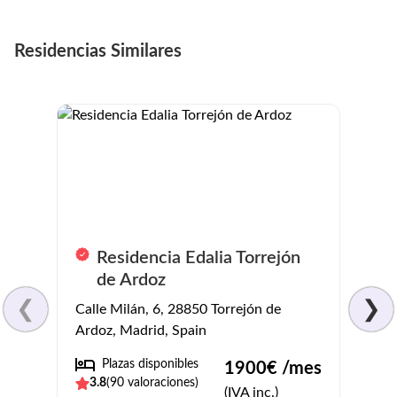
Residencias Similares
Residencia Edalia Torrejón
R
de Ardoz
S
❮
❯
Calle Milán, 6, 28850 Torrejón de
C. de
Ardoz, Madrid, Spain
Pl
Plazas disponibles
1900
€ /mes
4.3
(
3.8
(
90
valoraciones)
(IVA inc.)