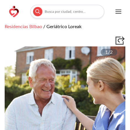
Residencias
Bilbao
/
Geriátrico Loreak
1/
2