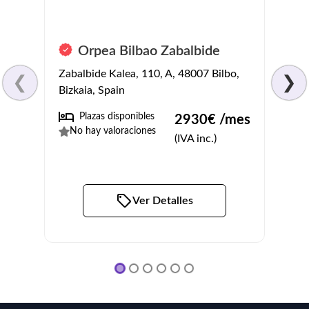
Orpea Bilbao Zabalbide
Resi
Zabalbide Kalea, 110, A, 48007 Bilbo,
Barri
❮
❯
Bizkaia, Spain
Santim
Plazas disponibles
No
2930
€ /mes
No hay valoraciones
3.8
(
(IVA inc.)
Ver Detalles