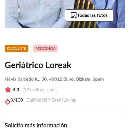
Todas las fotos
EXCELENTE
RESIDENCIA
Geriátrico Loreak
Novia Salcedo K., 30, 48012 Bilbo, Bizkaia, Spain
4.3
(
12
evaluaciones)
0
/100
Calificación GransLiving
Solicita más información