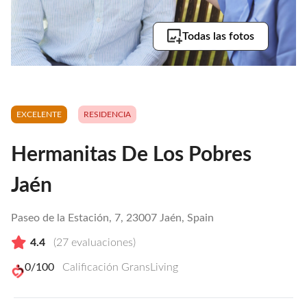
Todas las fotos
EXCELENTE
RESIDENCIA
Hermanitas De Los Pobres
Jaén
Paseo de la Estación, 7, 23007 Jaén, Spain
4.4
(
27
evaluaciones)
0
/100
Calificación GransLiving