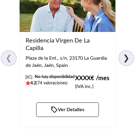
Residencia Virgen De La
Cent
Capilla
Jont
❮
❯
Plaza de la Ent., s/n, 23170 La Guardia
Jv.22
de Jaén, Jaén, Spain
Jaén,
No hay disponibilidad
No
XXXX
€ /mes
4.2
(
74
valoraciones)
4.5
(
(IVA inc.)
Ver Detalles