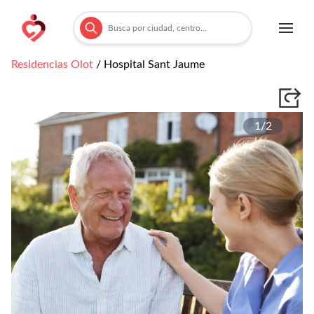
Residencias
Olot
/
Hospital Sant Jaume
1/
2