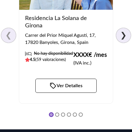
Residencia La Solana de
Clín
Girona
Passe
❮
❯
Carrer del Prior Miquel Agustí, 17,
17820
17820 Banyoles, Girona, Spain
No
No hay disponibilidad
XXXX
€ /mes
3.5
(
4.5
(
59
valoraciones)
(IVA inc.)
Ver Detalles