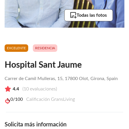
Todas las fotos
EXCELENTE
RESIDENCIA
Hospital Sant Jaume
Carrer de Camil Mulleras, 15, 17800 Olot, Girona, Spain
4.4
(
10
evaluaciones)
0
/100
Calificación GransLiving
Solicita más información