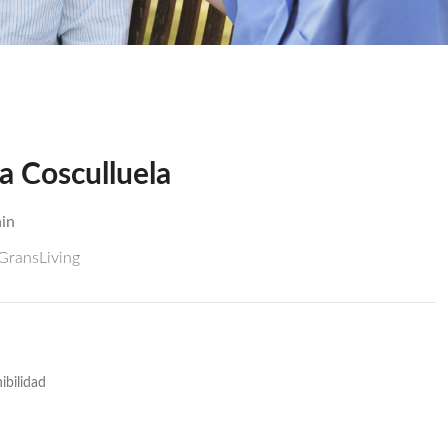
a Cosculluela
ain
 GransLiving
ibilidad