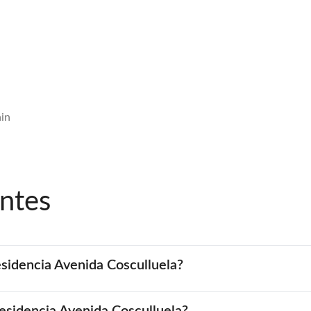
ain
ntes
esidencia Avenida Cosculluela?
Residencia Avenida Cosculluela?