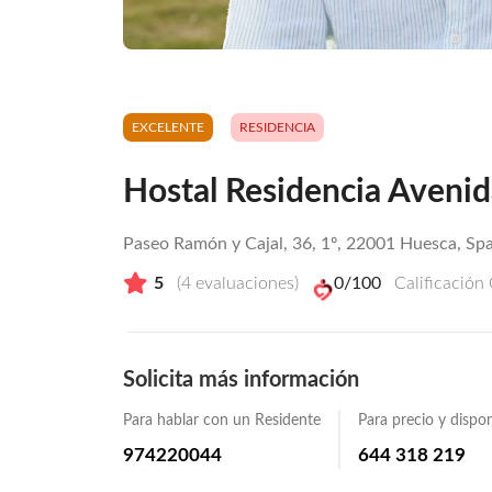
EXCELENTE
RESIDENCIA
Hostal Residencia Avenid
Paseo Ramón y Cajal, 36, 1º, 22001 Huesca, Sp
5
(
4
evaluaciones)
0
/100
Calificación
Solicita más información
Para hablar con un Residente
Para precio y dispon
974220044
644 318 219