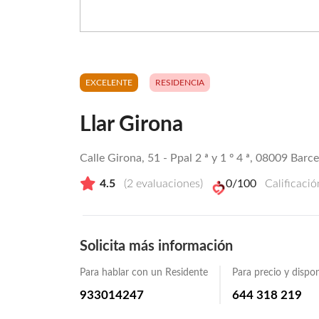
EXCELENTE
RESIDENCIA
Llar Girona
Calle Girona, 51 - Ppal 2 ª y 1 º 4 ª, 08009 Barc
4.5
(
2
evaluaciones)
0
/100
Calificaci
Solicita más información
Para hablar con un Residente
Para precio y dispon
933014247
644 318 219