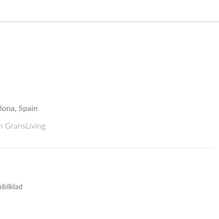
elona, Spain
ón GransLiving
ibilidad