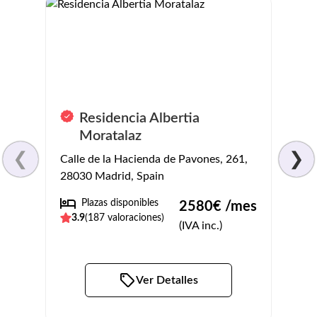
Residencia Albertia
R
Moratalaz
Calle 
❮
❯
Calle de la Hacienda de Pavones, 261,
Madri
28030 Madrid, Spain
Pl
Plazas disponibles
2580
€ /mes
4.5
(
3.9
(
187
valoraciones)
(IVA inc.)
Ver Detalles