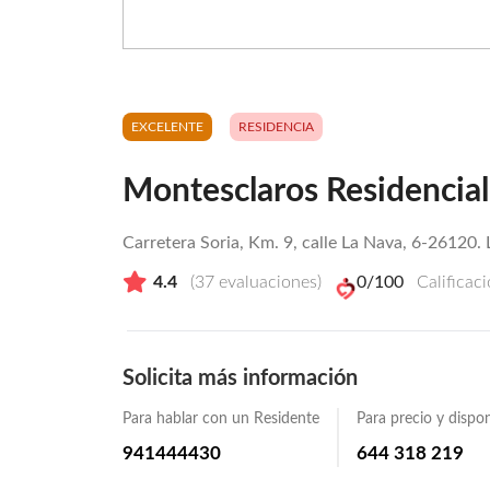
EXCELENTE
RESIDENCIA
Montesclaros Residencial
Carretera Soria, Km. 9, calle La Nava, 6-26120. 
4.4
(
37
evaluaciones)
0
/100
Calificac
Solicita más información
Para hablar con un Residente
Para precio y dispon
941444430
644 318 219