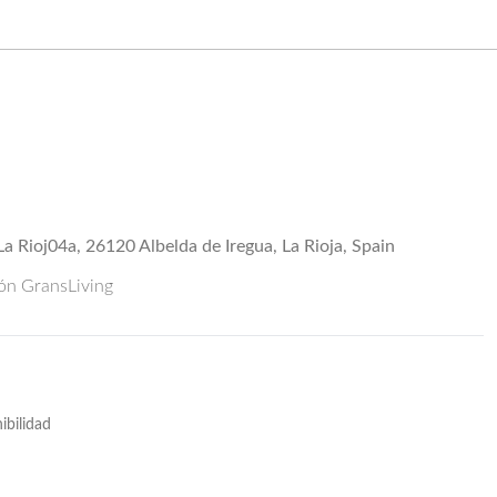
La Rioj04a, 26120 Albelda de Iregua, La Rioja, Spain
ión GransLiving
ibilidad