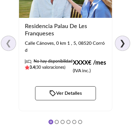
Residencia Palau De Les
Resi
Franqueses
Rambla
❮
❯
Calle Cánoves, 0 km 1 , 5, 08520 Corró
Barce
d
No
No hay disponibilidad
XXXX
€ /mes
3.5
(
3.4
(
30
valoraciones)
(IVA inc.)
Ver Detalles