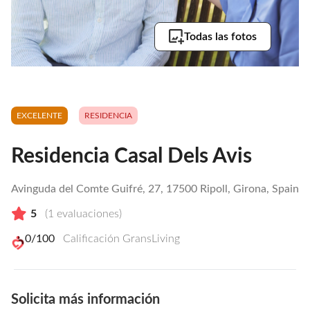
Todas las fotos
EXCELENTE
RESIDENCIA
Residencia Casal Dels Avis
Avinguda del Comte Guifré, 27, 17500 Ripoll, Girona, Spain
5
(
1
evaluaciones)
0
/100
Calificación GransLiving
Solicita más información