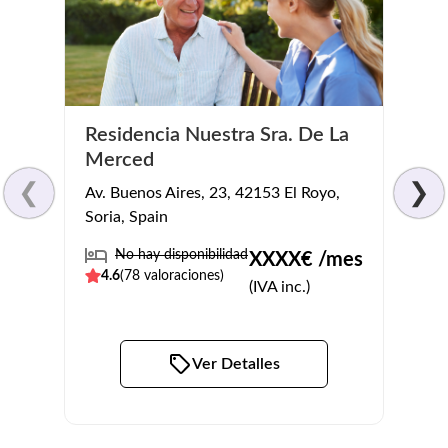
Residencia Nuestra Sra. De La
Resi
Merced
Camino
❮
❯
Av. Buenos Aires, 23, 42153 El Royo,
Spain
Soria, Spain
No
No hay disponibilidad
XXXX
€ /mes
3.9
(
4.6
(
78
valoraciones)
(IVA inc.)
Ver Detalles