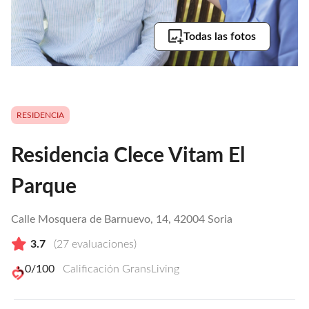
Todas las fotos
RESIDENCIA
Residencia Clece Vitam El
Parque
Calle Mosquera de Barnuevo, 14, 42004 Soria
3.7
(
27
evaluaciones)
0
/100
Calificación GransLiving