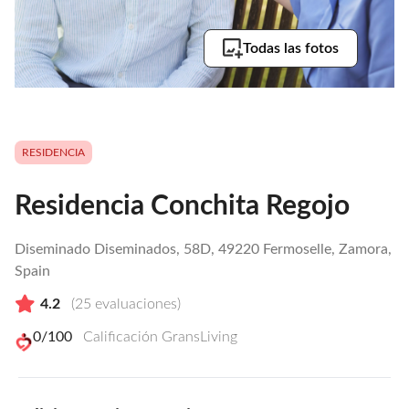
Todas las fotos
RESIDENCIA
Residencia Conchita Regojo
Diseminado Diseminados, 58D, 49220 Fermoselle, Zamora,
Spain
4.2
(
25
evaluaciones)
0
/100
Calificación GransLiving