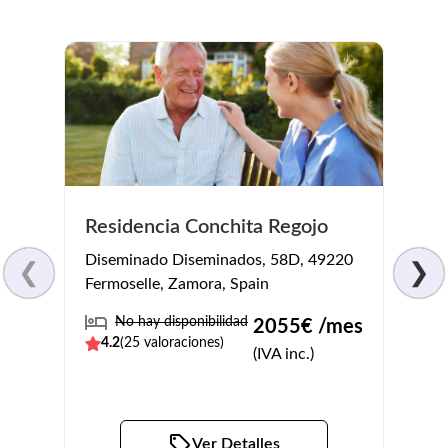
Nuev
Alde
Residencia Conchita Regojo
Calle 
Diseminado Diseminados, 58D, 49220
❮
❯
Aldead
Fermoselle, Zamora, Spain
Spain
No hay disponibilidad
2055
€ /mes
4.2
(
25
valoraciones)
No
(IVA inc.)
3.9
(
Ver Detalles