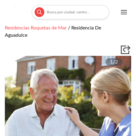
Residencias
Roquetas de Mar
/
Residencia De
Aguadulce
1/
2