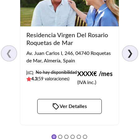
Cent
Residencia Virgen Del Rosario
Mayo
Roquetas de Mar
Anda
❮
❯
Av. Juan Carlos I, 246, 04740 Roquetas
Av. Ro
de Mar, Almería, Spain
Terque
No hay disponibilidad
XXXX
€ /mes
Pl
4.3
(
59
valoraciones)
4.4
(
(IVA inc.)
Ver Detalles