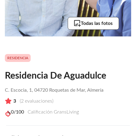
Todas las fotos
RESIDENCIA
Residencia De Aguadulce
C. Escocia, 1, 04720 Roquetas de Mar, Almería
3
(
2
evaluaciones)
0
/100
Calificación GransLiving