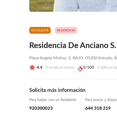
EXCELENTE
RESIDENCIA
Residencia De Anciano S.
Plaza Angela Muñoz, 3, BAJO, 05200 Arévalo, Áv
4.4
(
5
evaluaciones)
0
/100
Calificaci
Solicita más información
Para hablar con un Residente
Para precio y dispon
920300023
644 318 219