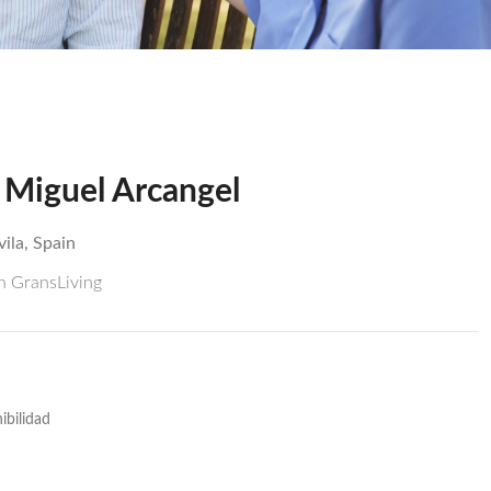
 Miguel Arcangel
ila, Spain
ón GransLiving
ibilidad