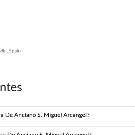
ila, Spain
ntes
ia De Anciano S. Miguel Arcangel?
ncia De Anciano S. Miguel Arcangel?