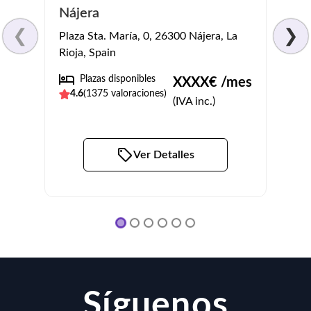
Resi
Nájera
Calle 
❮
❯
Plaza Sta. María, 0, 26300 Nájera, La
Prado
Rioja, Spain
No
Plazas disponibles
XXXX
€ /mes
3.8
(
4.6
(
1375
valoraciones)
(IVA inc.)
Ver Detalles
Síguenos