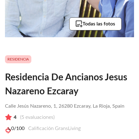
Todas las fotos
RESIDENCIA
Residencia De Ancianos Jesus
Nazareno Ezcaray
Calle Jesús Nazareno, 1, 26280 Ezcaray, La Rioja, Spain
4
(
5
evaluaciones)
0
/100
Calificación GransLiving