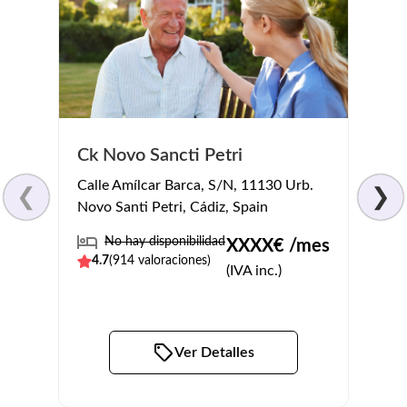
Resi
Ck Novo Sancti Petri
Glorie
Calle Amílcar Barca, S/N, 11130 Urb.
❮
❯
Fuente
Novo Santi Petri, Cádiz, Spain
Cádiz,
No hay disponibilidad
XXXX
€ /mes
No
4.7
(
914
valoraciones)
(IVA inc.)
3.9
(
Ver Detalles