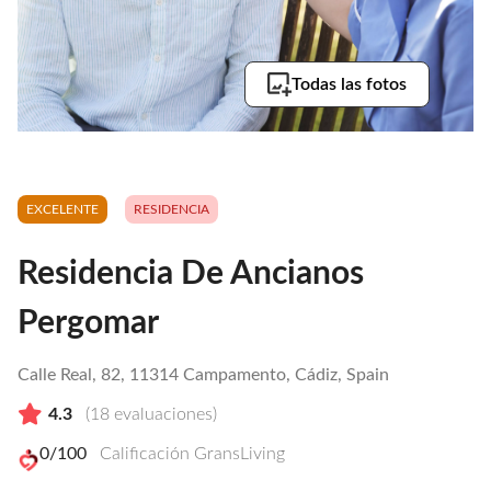
Todas las fotos
EXCELENTE
RESIDENCIA
Residencia De Ancianos
Pergomar
Calle Real, 82, 11314 Campamento, Cádiz, Spain
4.3
(
18
evaluaciones)
0
/100
Calificación GransLiving