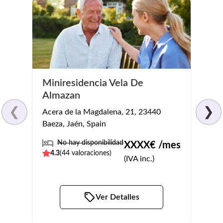
Miniresidencia Vela De
Sani
Almazan
Lina
❮
❯
Acera de la Magdalena, 21, 23440
Paseo
Baeza, Jaén, Spain
23700 
No hay disponibilidad
No
XXXX
€ /mes
4.3
(
44
valoraciones)
4.4
(
(IVA inc.)
Ver Detalles