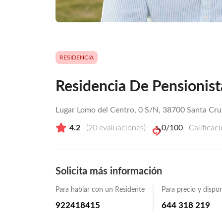
RESIDENCIA
Residencia De Pensionist
Lugar Lomo del Centro, 0 S/N, 38700 Santa Cruz
4.2
(
20
evaluaciones)
0
/100
Calificac
Solicita más información
Para hablar con un Residente
Para precio y dispon
922418415
644 318 219