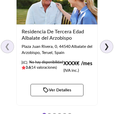
Residencia De Tercera Edad
Resi
Albalate del Arzobispo
C/ Ota
❮
❯
Plaza Juan Rivera, 0, 44540 Albalate del
Spain
Arzobispo, Teruel, Spain
No
No hay disponibilidad
XXXX
€ /mes
3.9
(
3.6
(
14
valoraciones)
(IVA inc.)
Ver Detalles