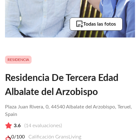
Todas las fotos
RESIDENCIA
Residencia De Tercera Edad
Albalate del Arzobispo
Plaza Juan Rivera, 0, 44540 Albalate del Arzobispo, Teruel,
Spain
3.6
(
14
evaluaciones)
0
/100
Calificación GransLiving