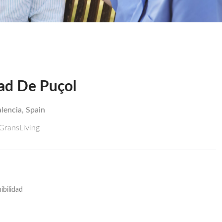
ad De Puçol
lencia, Spain
 GransLiving
ibilidad