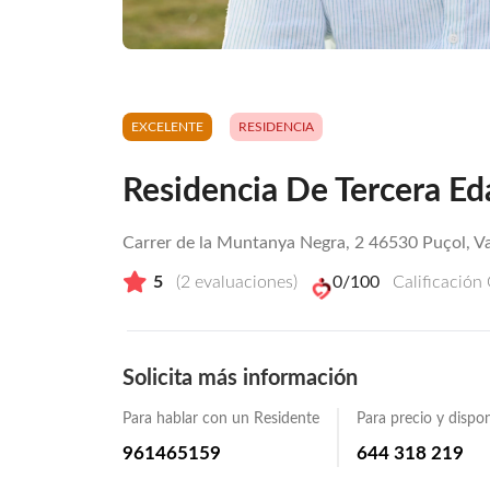
EXCELENTE
RESIDENCIA
Residencia De Tercera Ed
Carrer de la Muntanya Negra, 2 46530 Puçol, Va
5
(
2
evaluaciones)
0
/100
Calificación
Solicita más información
Para hablar con un Residente
Para precio y dispon
961465159
644 318 219