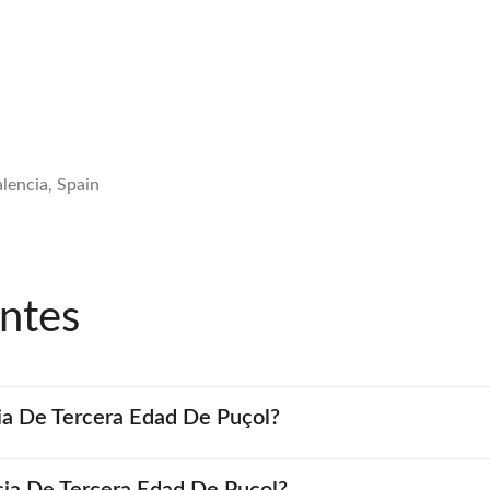
lencia, Spain
ntes
cia De Tercera Edad De Puçol?
ncia De Tercera Edad De Puçol?