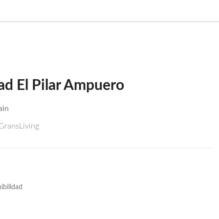
ad El Pilar Ampuero
ain
 GransLiving
ibilidad