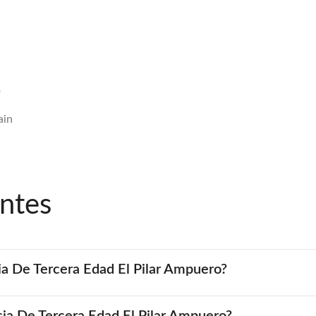
o
ain
ntes
ia De Tercera Edad El Pilar Ampuero?
ncia De Tercera Edad El Pilar Ampuero?