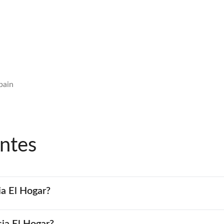
pain
ntes
ia El Hogar?
cia El Hogar?