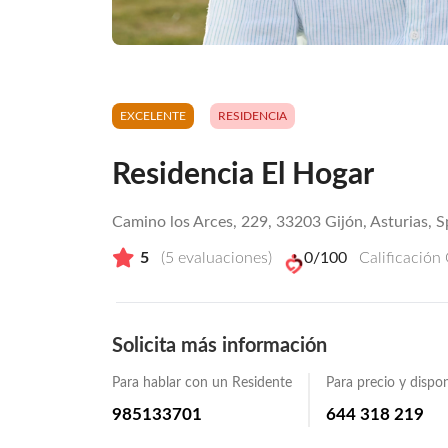
EXCELENTE
RESIDENCIA
Residencia El Hogar
Camino los Arces, 229, 33203 Gijón, Asturias, S
5
(
5
evaluaciones)
0
/100
Calificación
Solicita más información
Para hablar con un Residente
Para precio y dispon
985133701
644 318 219