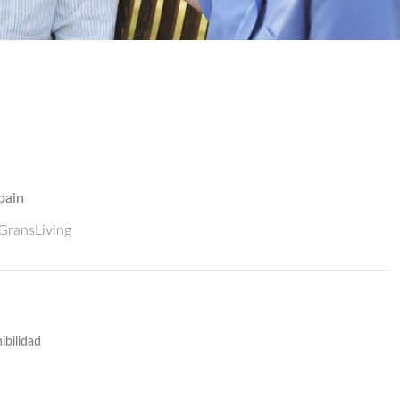
pain
 GransLiving
ibilidad