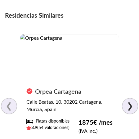
Residencias Similares
Resi
Orpea Cartagena
Perp
Calle Beatas, 10, 30202 Cartagena,
❮
❯
Alame
Murcia, Spain
Carta
Plazas disponibles
1875
€ /mes
Pl
3.9
(
54
valoraciones)
(IVA inc.)
4.3
(