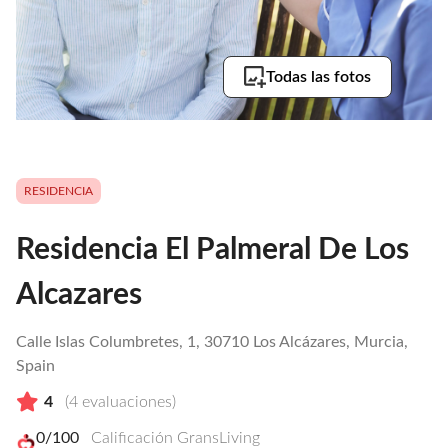
Todas las fotos
RESIDENCIA
Residencia El Palmeral De Los
Alcazares
Calle Islas Columbretes, 1, 30710 Los Alcázares, Murcia,
Spain
4
(
4
evaluaciones)
0
/100
Calificación GransLiving