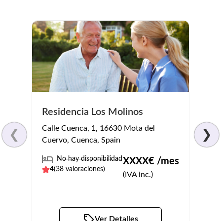
Resi
Residencia Los Molinos
Del 
Calle Cuenca, 1, 16630 Mota del
❮
❯
Calle 
Cuervo, Cuenca, Spain
Socué
No hay disponibilidad
XXXX
€ /mes
No
4
(
38
valoraciones)
(IVA inc.)
4.5
(
Ver Detalles