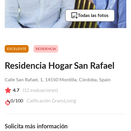
Todas las fotos
EXCELENTE
RESIDENCIA
Residencia Hogar San Rafael
Calle San Rafael, 1, 14550 Montilla, Córdoba, Spain
4.7
(
12
evaluaciones)
0
/100
Calificación GransLiving
Solicita más información