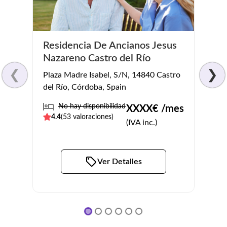
Residencia De Ancianos Jesus
Resi
Nazareno Castro del Río
Córd
❮
❯
Plaza Madre Isabel, S/N, 14840 Castro
Calle 
del Río, Córdoba, Spain
Córdo
No hay disponibilidad
No
XXXX
€ /mes
4.4
(
53
valoraciones)
4.6
(
(IVA inc.)
Ver Detalles