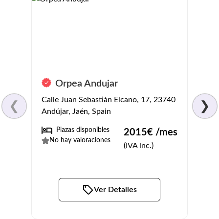
Orpea Andujar
Resi
Calle Juan Sebastián Elcano, 17, 23740
Calle
❮
❯
Andújar, Jaén, Spain
23770
Plazas disponibles
No
2015
€ /mes
No hay valoraciones
4.4
(
(IVA inc.)
Ver Detalles