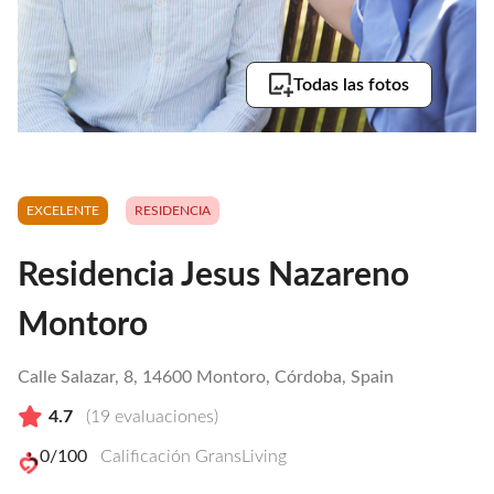
Todas las fotos
EXCELENTE
RESIDENCIA
Residencia Jesus Nazareno
Montoro
Calle Salazar, 8, 14600 Montoro, Córdoba, Spain
4.7
(
19
evaluaciones)
0
/100
Calificación GransLiving