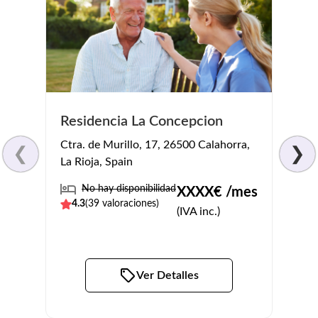
Residencia La Concepcion
Domu
Ctra. de Murillo, 17, 26500 Calahorra,
Calle
❮
❯
La Rioja, Spain
Navar
No hay disponibilidad
No
XXXX
€ /mes
4.3
(
39
valoraciones)
4.2
(
(IVA inc.)
Ver Detalles