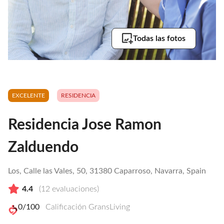
Todas las fotos
EXCELENTE
RESIDENCIA
Residencia Jose Ramon
Zalduendo
Los, Calle las Vales, 50, 31380 Caparroso, Navarra, Spain
4.4
(
12
evaluaciones)
0
/100
Calificación GransLiving