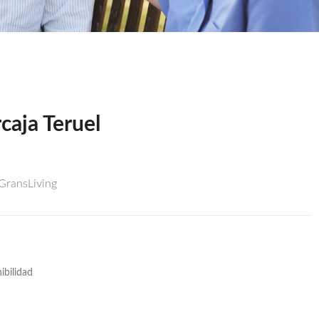
caja Teruel
 GransLiving
ibilidad