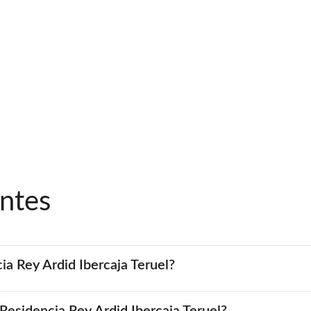
ntes
cia Rey Ardid Ibercaja Teruel?
 Residencia Rey Ardid Ibercaja Teruel?