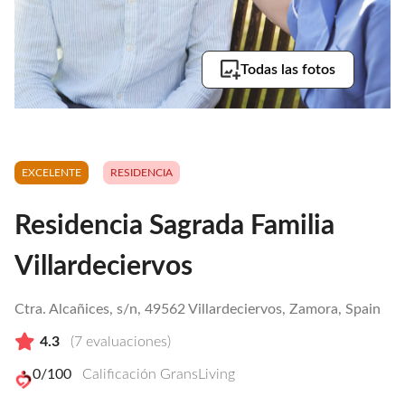
Todas las fotos
EXCELENTE
RESIDENCIA
Residencia Sagrada Familia
Villardeciervos
Ctra. Alcañices, s/n, 49562 Villardeciervos, Zamora, Spain
4.3
(
7
evaluaciones)
0
/100
Calificación GransLiving