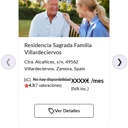
Residencia Sagrada Familia
Resi
Villardeciervos
Ferr
❮
❯
Ctra. Alcañices, s/n, 49562
Calle 
Villardeciervos, Zamora, Spain
Abajo
No hay disponibilidad
Pl
XXXX
€ /mes
4.3
(
7
valoraciones)
5
(
5
v
(IVA inc.)
Ver Detalles