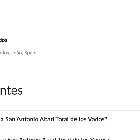
dos
ados, León, Spain
ntes
ia San Antonio Abad Toral de los Vados?
cia San Antonio Abad Toral de los Vados?