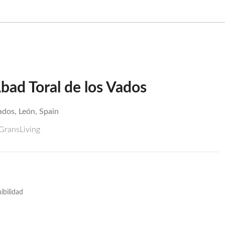
bad Toral de los Vados
ados, León, Spain
 GransLiving
ibilidad