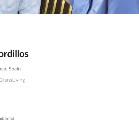
rdillos
nca, Spain
 GransLiving
ibilidad