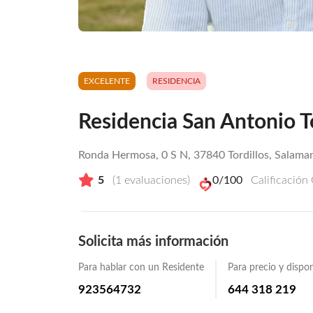
EXCELENTE
RESIDENCIA
Residencia San Antonio To
Ronda Hermosa, 0 S N, 37840 Tordillos, Salama
5
(
1
evaluaciones)
0
/100
Calificación
Solicita más información
Para hablar con un Residente
Para precio y dispon
923564732
644 318 219