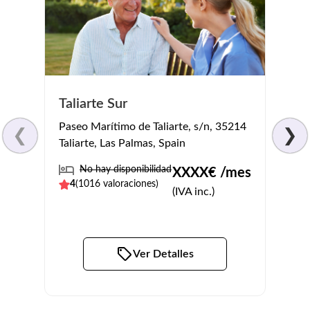
Cent
Taliarte Sur
Fran
Paseo Marítimo de Taliarte, s/n, 35214
❮
❯
Calle
Taliarte, Las Palmas, Spain
35017
No hay disponibilidad
XXXX
€ /mes
No
4
(
1016
valoraciones)
(IVA inc.)
4.3
(
Ver Detalles