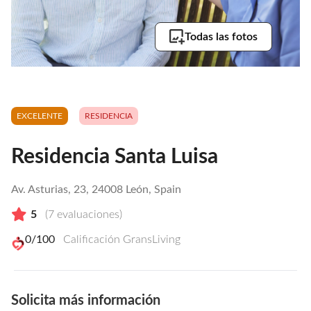
Todas las fotos
EXCELENTE
RESIDENCIA
Residencia Santa Luisa
Av. Asturias, 23, 24008 León, Spain
5
(
7
evaluaciones)
0
/100
Calificación GransLiving
Solicita más información