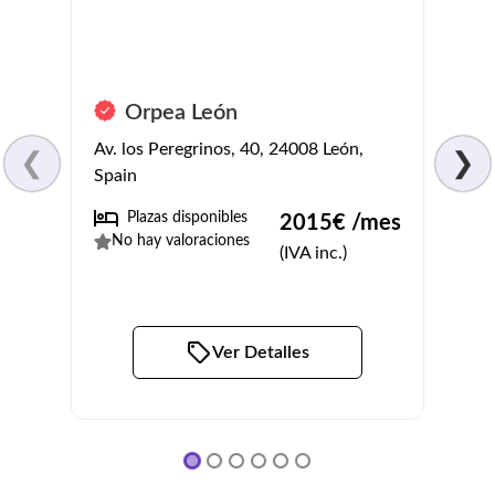
Orpea León
Cáse
Av. los Peregrinos, 40, 24008 León,
Calle 
❮
❯
Spain
Raban
Plazas disponibles
No
2015
€ /mes
No hay valoraciones
4
(
1
(IVA inc.)
Ver Detalles