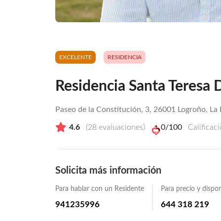
EXCELENTE
RESIDENCIA
Residencia Santa Teresa 
Paseo de la Constitución, 3, 26001 Logroño, La 
4.6
(
28
evaluaciones)
0
/100
Calificac
Solicita más información
Para hablar con un Residente
Para precio y dispon
941235996
644 318 219