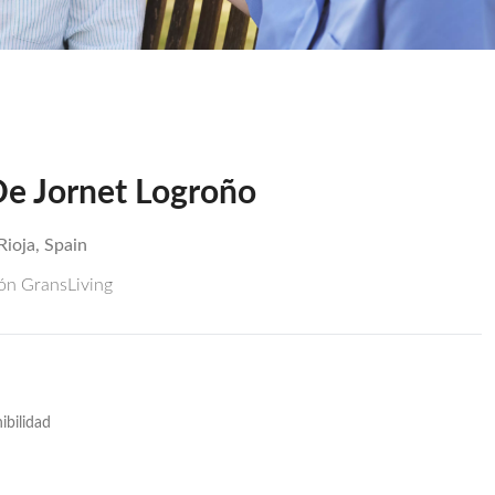
De Jornet Logroño
Rioja, Spain
ión GransLiving
ibilidad