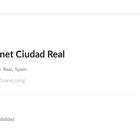
rnet Ciudad Real
. Real, Spain
 GransLiving
ibilidad