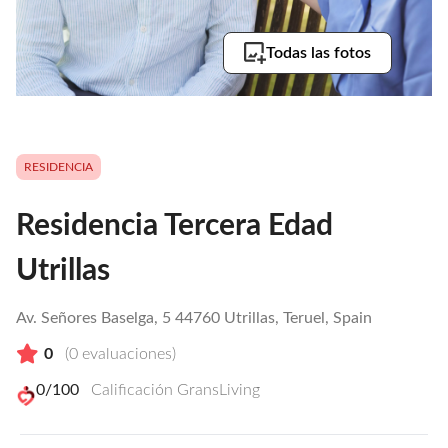
Todas las fotos
RESIDENCIA
Residencia Tercera Edad
Utrillas
Av. Señores Baselga, 5 44760 Utrillas, Teruel, Spain
0
(
0
evaluaciones)
0
/100
Calificación GransLiving