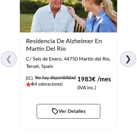
Residencia De Alzheimer En
Resi
Martín Del Río
calle 
❮
❯
C/ Seis de Enero, 44750 Martín del Río,
Teruel
Teruel, Spain
Pl
No hay disponibilidad
1983
€ /mes
5
(
2
v
4
(
4
valoraciones)
(IVA inc.)
Ver Detalles